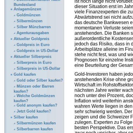
ist noch lange nicht vorüber
Bundesland
dieser Situation erst im Jah
Anlagemünzen
viele Finanzexperten die zu
Goldmünzen
Abwärtstrend sei nicht aufzu
Silbermünzen
das deutsche Bankwesen ein
Silber Münzbarren
momentanen Verluste seien
anstehenden. Die Banken 
Agenturausgaben
außerordentliche Kostense
Aktueller Goldpreis
jedoch das Risiko, dass in
Goldpreis in Euro
Arbeitsplätze alleine im F
Goldpreis in US-Dollar
stehe nicht fest, was und w
Aktueller Silberpreis
Prognosen für einzelne Insti
Silberpreis in Euro
eine Beurteilung der Gesamt
Silberpreis in US-Dollar
Gold-Investoren haben jed
Gold kaufen
anstehenden Krise ohne gro
Gold oder Silber kaufen?
Wirtschaft im Rohstoffsektor
Münzen oder Barren
nächsten Jahre weiter wach
kaufen?
noch unter drei Prozent, do
Welche Goldmünzen
Inflation wird weiterhin ans
kaufen?
Gold anonym kaufen?
wahren Werte liegen in den
sehr schwierig werden. Der
Jetzt Gold kaufen?
zeigen und die Schweizer F
Silber kaufen
zulegen. Experten zu Folge
Silbermünzen kaufen
besten Perspektive. Das ers
Silberbarren kaufen
zwar noch unsicher, aber s