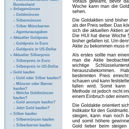
Voraus gewarnt, bevor das
Bundesland
Woche kann man die Goldak
Anlagemünzen
sehen.
Goldmünzen
Die Goldaktien sind bisher 
Silbermünzen
als der Preis selber. Das 
Silber Münzbarren
sich die aktuellen Aktien a
Agenturausgaben
Die HUI hat diese Woche 5
Aktueller Goldpreis
bisher gefallen ist. Um de
Goldpreis in Euro
Aktie zu bekommen muss ma
Goldpreis in US-Dollar
Als erstes sollte man ein
Aktueller Silberpreis
man die Aktie beobachte
Silberpreis in Euro
wichtige Schlüsselunter
Silberpreis in US-Dollar
herauszubekommen. Ha
Gold kaufen
bestimmten Preis erreich
Gold oder Silber kaufen?
schauen und kann feststell
Münzen oder Barren
fallen wird. Somit kann
kaufen?
Methode ist jedoch nicht i
Welche Goldmünzen
einem Einbruch oder einem
kaufen?
Gold anonym kaufen?
Die Goldaktie orientiert sic
Jetzt Gold kaufen?
Indikator für den Goldmarkt.
Silber kaufen
steigen, kann man noch b
Silbermünzen kaufen
und somit höhere gewinne
Silberbarren kaufen
Gold lieber beim steigen