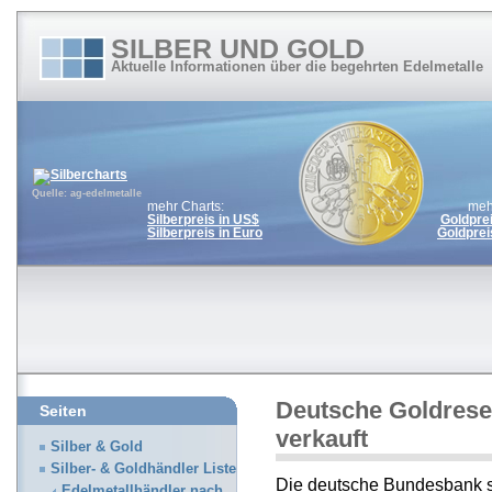
SILBER UND GOLD
Aktuelle Informationen über die begehrten Edelmetalle
Quelle: ag-edelmetalle
mehr Charts:
meh
Silberpreis in US$
Goldpre
Silberpreis in Euro
Goldprei
Deutsche Goldrese
Seiten
verkauft
Silber & Gold
Silber- & Goldhändler Liste
Die deutsche Bundesbank si
Edelmetallhändler nach