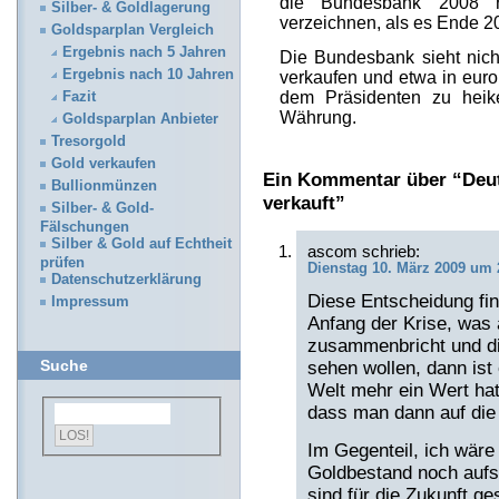
die Bundesbank 2008 r
Silber- & Goldlagerung
verzeichnen, als es Ende 20
Goldsparplan Vergleich
Ergebnis nach 5 Jahren
Die Bundesbank sieht nich
Ergebnis nach 10 Jahren
verkaufen und etwa in europ
dem Präsidenten zu heike
Fazit
Währung.
Goldsparplan Anbieter
Tresorgold
Gold verkaufen
Ein Kommentar über “Deut
Bullionmünzen
verkauft”
Silber- & Gold-
Fälschungen
Silber & Gold auf Echtheit
ascom schrieb:
prüfen
Dienstag 10. März 2009 um 
Datenschutzerklärung
Diese Entscheidung fin
Impressum
Anfang der Krise, was
zusammenbricht und di
Suche
sehen wollen, dann ist
Welt mehr ein Wert hat
dass man dann auf die
Im Gegenteil, ich wäre
Goldbestand noch aufs
sind für die Zukunft g