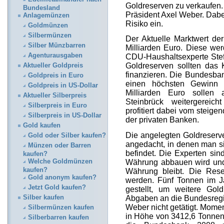
Goldreserven zu verkaufen. 
Bundesland
Präsident Axel Weber. Dabe
Anlagemünzen
Risiko ein.
Goldmünzen
Silbermünzen
Der Aktuelle Marktwert de
Silber Münzbarren
Milliarden Euro. Diese wer
Agenturausgaben
CDU-Haushaltsexperte Steff
Goldreserven sollten das 
Aktueller Goldpreis
finanzieren. Die Bundesba
Goldpreis in Euro
einen höchsten Gewinn 
Goldpreis in US-Dollar
Milliarden Euro sollen 
Aktueller Silberpreis
Steinbrück weitergereic
Silberpreis in Euro
profitiert dabei vom steig
Silberpreis in US-Dollar
der privaten Banken.
Gold kaufen
Die angelegten Goldreserve
Gold oder Silber kaufen?
angedacht, in denen man s
Münzen oder Barren
befindet. Die Experten sin
kaufen?
Welche Goldmünzen
Währung abbauen wird und 
kaufen?
Währung bleibt. Die Rese
Gold anonym kaufen?
werden. Fünf Tonnen im 
Jetzt Gold kaufen?
gestellt, um weitere Go
Silber kaufen
Abgaben an die Bundesregie
Weber nicht getätigt. Mom
Silbermünzen kaufen
in Höhe von 3412,6 Tonnen
Silberbarren kaufen