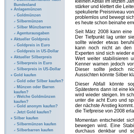
kleinen Abfall im letzten Ja
Bundesland
stärker und klettert die Leit
Anlagemünzen
spekulierte Preisniveau von
Goldmünzen
problemlos und bewegt sich
Silbermünzen
es heute schon beinahe erre
Silber Münzbarren
Seit März 2008 kann eine k
Agenturausgaben
Der Tiefpunkt lag unter si
Aktueller Goldpreis
sollte wieder etwas beruhi
Goldpreis in Euro
kann noch nicht an den 
Goldpreis in US-Dollar
Experten sind sich wieder ei
Aktueller Silberpreis
Wert weiter stabilisieren 
Silberpreis in Euro
Kenner warnen jedoch vor 
Dieser sollte jedoch ni
Silberpreis in US-Dollar
Aussichten könnte Silber kl
Gold kaufen
Gold oder Silber kaufen?
Dieser Abfall könnte so
Münzen oder Barren
Spätestens dann ist eine kle
kaufen?
wird wieder steigen. Im sch
Welche Goldmünzen
unter die acht Euro und s
kaufen?
der nächste Anstieg kommt.
Gold anonym kaufen?
die Tiefpreise von 2008 erl
Jetzt Gold kaufen?
Silber kaufen
Momentan entscheidet sich
Silbermünzen kaufen
bewegen wird. Eine Stabi
Silberbarren kaufen
durchaus denkbar und so