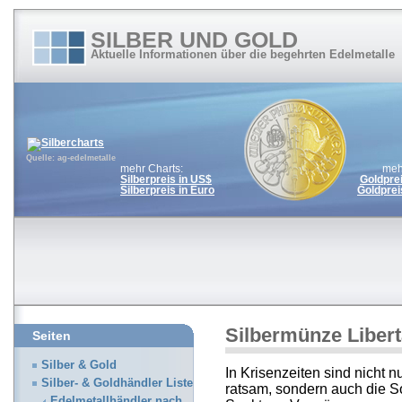
SILBER UND GOLD
Aktuelle Informationen über die begehrten Edelmetalle
Quelle: ag-edelmetalle
mehr Charts:
meh
Silberpreis in US$
Goldpre
Silberpreis in Euro
Goldprei
Silbermünze Liber
Seiten
Silber & Gold
In Krisenzeiten sind nicht n
Silber- & Goldhändler Liste
ratsam, sondern auch die 
Edelmetallhändler nach