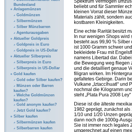
Spektrum Vermögen umzuse
Bundesland
beliebt und für Sammler ech
Anlagemünzen
kleinen Vorrat dieser Münze
Goldmünzen
Materials zählt, sondern au
Silbermünzen
kostbaren Kleinigkeiten.
Silber Münzbarren
Eine echte Rarität besitzt 
Agenturausgaben
In nur wenigen Shops wird s
Aktueller Goldpreis
besteht aus 99,90 % Silber 
Goldpreis in Euro
ist 1000 Gramm schwer und 
Goldpreis in US-Dollar
bekleidete Frau mit Engelsflü
Aktueller Silberpreis
namens Libertad dar. Dabei 
Silberpreis in Euro
die Bewegung weg fliegen 
und die detailliert genaue 
Silberpreis in US-Dollar
filigran wirken. Im Hinterg
Gold kaufen
gefaltetes Gebirge. Darin b
Gold oder Silber kaufen?
Vulkane „Iztaccíhuatl“ und 
Münzen oder Barren
nochmal die Kilogramm und
kaufen?
steht „Plata Pura 2008 Ley“
Welche Goldmünzen
kaufen?
Diese ist die älteste mexik
Gold anonym kaufen?
1982 geprägt, zunächst als 
Jetzt Gold kaufen?
1/10 und 1/20 Unzen gepräg
Silber kaufen
dann noch die 1000g-Ausg
Silbermünzen kaufen
Sie ist immer noch legales 
Silberbarren kaufen
umgerechnet auf einen mex