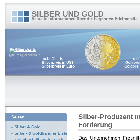
SILBER UND GOLD
Aktuelle Informationen über die begehrten Edelmetalle
Quelle: ag-edelmetalle
mehr Charts:
meh
Silberpreis in US$
Goldpre
Silberpreis in Euro
Goldprei
Silber-Produzent m
Seiten
Förderung
Silber & Gold
Silber- & Goldhändler Liste
Das Unternehmen Fresnillo
Edelmetallhändler nach