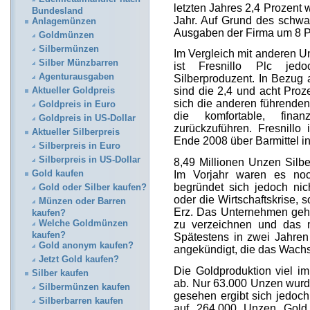
letzten Jahres 2,4 Prozent 
Bundesland
Jahr. Auf Grund des schw
Anlagemünzen
Ausgaben der Firma um 8 Pr
Goldmünzen
Silbermünzen
Im Vergleich mit anderen 
Silber Münzbarren
ist Fresnillo Plc jed
Agenturausgaben
Silberproduzent. In Bezug 
sind die 2,4 und acht Pro
Aktueller Goldpreis
sich die anderen führenden 
Goldpreis in Euro
die komfortable, finanz
Goldpreis in US-Dollar
zurückzuführen. Fresnillo i
Aktueller Silberpreis
Ende 2008 über Barmittel 
Silberpreis in Euro
Silberpreis in US-Dollar
8,49 Millionen Unzen Silbe
Gold kaufen
Im Vorjahr waren es noc
begründet sich jedoch nic
Gold oder Silber kaufen?
oder die Wirtschaftskrise, 
Münzen oder Barren
Erz. Das Unternehmen geht
kaufen?
Welche Goldmünzen
zu verzeichnen und das 
kaufen?
Spätestens in zwei Jahren
Gold anonym kaufen?
angekündigt, die das Wachs
Jetzt Gold kaufen?
Die Goldproduktion viel i
Silber kaufen
ab. Nur 63.000 Unzen wurd
Silbermünzen kaufen
gesehen ergibt sich jedoc
Silberbarren kaufen
auf 264.000 Unzen Gold.