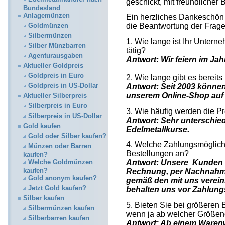
geschickt, mit freundlicher
Bundesland
Anlagemünzen
Ein herzliches Dankeschön
die Beantwortung der Frage
Goldmünzen
Silbermünzen
1. Wie lange ist Ihr Untern
Silber Münzbarren
tätig?
Agenturausgaben
Antwort: Wir feiern im Jah
Aktueller Goldpreis
Goldpreis in Euro
2. Wie lange gibt es bereit
Goldpreis in US-Dollar
Antwort: Seit 2003 könne
unserem Online-Shop auf
Aktueller Silberpreis
Silberpreis in Euro
3. Wie häufig werden die Pr
Silberpreis in US-Dollar
Antwort: Sehr unterschied
Gold kaufen
Edelmetallkurse.
Gold oder Silber kaufen?
4. Welche Zahlungsmöglichk
Münzen oder Barren
Bestellungen an?
kaufen?
Antwort:
Unsere Kunden e
Welche Goldmünzen
kaufen?
Rechnung, per Nachnahm
Gold anonym kaufen?
gemäß den mit uns verein
Jetzt Gold kaufen?
behalten uns vor Zahlun
Silber kaufen
5. Bieten Sie bei größeren
Silbermünzen kaufen
wenn ja ab welcher Größe
Silberbarren kaufen
Antwort: Ab einem Warenw