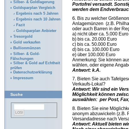
Silber- & Goldlagerung
Portofrei versandt. Sonst
Goldsparplan Vergleich
werden dem Endverbrauch
Ergebnis nach 5 Jahren
6. Bis zu welcher Größeno
Ergebnis nach 10 Jahren
Anlagemünzen (z.B. Philhar
Fazit
oder auch Barren in der Rege
Goldsparplan Anbieter
a) nicht über ca. 5.000 Euro
Tresorgold
b) bis ca. 20.000 Euro
Gold verkaufen
c) bis ca. 50.000 Euro
Bullionmünzen
d) bis ca. 100.000 Euro
Silber- & Gold-
e) über 100.000 Euro
Fälschungen
Anmerkung: Sie können au
Silber & Gold auf Echtheit
wählen, oder eigene Anga
prüfen
Antwort: k.A.
Datenschutzerklärung
Impressum
7. Bieten Sie auch Tafelges
Verkaufs-Lokal?
Antwort: Wir sind ein Ve
Möglichkeit können zwisc
Suche
auswählen: per Post, Fax,
8. Bieten Sie eine Möglichk
anonym abzuwickeln (z.B.
Versandadresse nach Vers
Antwort: Aktuell bieten w