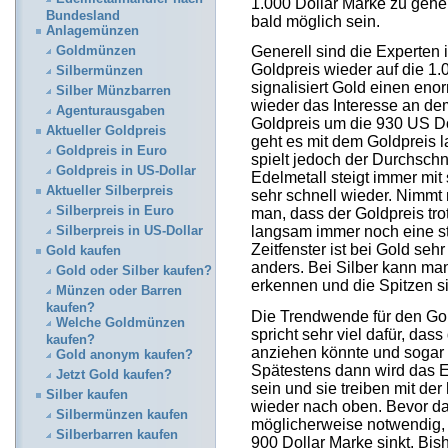
1.000 Dollar Marke zu gehen
Bundesland
bald möglich sein.
Anlagemünzen
Generell sind die Experten 
Goldmünzen
Goldpreis wieder auf die 1.
Silbermünzen
signalisiert Gold einen en
Silber Münzbarren
wieder das Interesse an dem 
Agenturausgaben
Goldpreis um die 930 US Do
Aktueller Goldpreis
geht es mit dem Goldpreis 
Goldpreis in Euro
spielt jedoch der Durchschn
Goldpreis in US-Dollar
Edelmetall steigt immer mit 
Aktueller Silberpreis
sehr schnell wieder. Nimmt 
Silberpreis in Euro
man, dass der Goldpreis tro
langsam immer noch eine 
Silberpreis in US-Dollar
Zeitfenster ist bei Gold seh
Gold kaufen
anders. Bei Silber kann ma
Gold oder Silber kaufen?
erkennen und die Spitzen si
Münzen oder Barren
kaufen?
Die Trendwende für den Gol
Welche Goldmünzen
spricht sehr viel dafür, da
kaufen?
anziehen könnte und sogar d
Gold anonym kaufen?
Spätestens dann wird das Ed
Jetzt Gold kaufen?
sein und sie treiben mit de
Silber kaufen
wieder nach oben. Bevor das
Silbermünzen kaufen
möglicherweise notwendig, 
Silberbarren kaufen
900 Dollar Marke sinkt. Bis