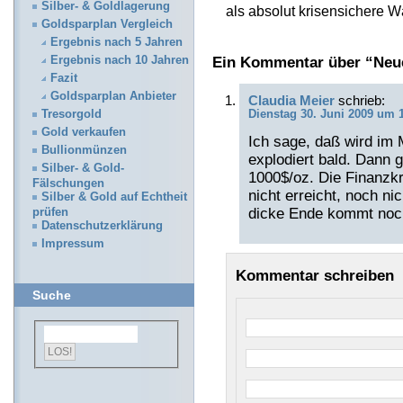
Silber- & Goldlagerung
als absolut krisensichere 
Goldsparplan Vergleich
Ergebnis nach 5 Jahren
Ein Kommentar über “Neue
Ergebnis nach 10 Jahren
Fazit
Goldsparplan Anbieter
Claudia Meier
schrieb:
Tresorgold
Dienstag 30. Juni 2009 um 
Gold verkaufen
Ich sage, daß wird im 
Bullionmünzen
explodiert bald. Dann 
Silber- & Gold-
1000$/oz. Die Finanzk
Fälschungen
nicht erreicht, noch n
Silber & Gold auf Echtheit
dicke Ende kommt noc
prüfen
Datenschutzerklärung
Impressum
Kommentar schreiben
Suche