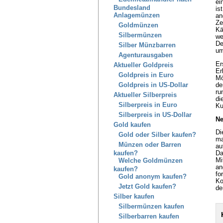
ei
Bundesland
is
Anlagemünzen
an
Ze
Goldmünzen
Kä
Silbermünzen
we
De
Silber Münzbarren
um
Agenturausgaben
Er
Aktueller Goldpreis
Er
Goldpreis in Euro
Mö
Goldpreis in US-Dollar
de
ru
Aktueller Silberpreis
di
Silberpreis in Euro
Ku
Silberpreis in US-Dollar
Ne
Gold kaufen
Di
Gold oder Silber kaufen?
ma
Münzen oder Barren
au
kaufen?
Da
Mi
Welche Goldmünzen
an
kaufen?
fo
Gold anonym kaufen?
Ko
Jetzt Gold kaufen?
de
Silber kaufen
Silbermünzen kaufen
Silberbarren kaufen