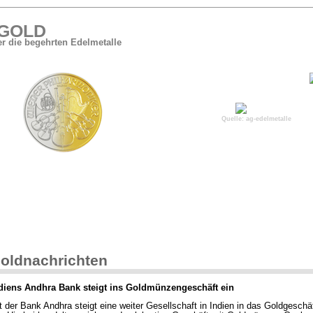
 GOLD
er die begehrten Edelmetalle
Quelle: ag-edelmetalle
mehr Charts:
Goldpreis in US$
Goldpreis in Euro
oldnachrichten
diens Andhra Bank steigt ins Goldmünzengeschäft ein
t der Bank Andhra steigt eine weiter Gesellschaft in Indien in das Goldgeschä