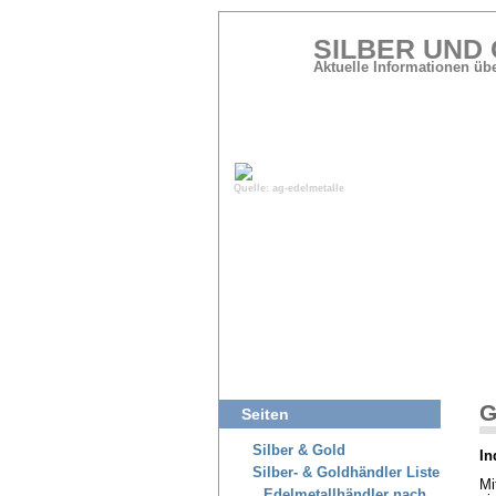
SILBER UND
Aktuelle Informationen üb
Quelle: ag-edelmetalle
mehr Charts:
Silberpreis in US$
Silberpreis in Euro
G
Seiten
Silber & Gold
In
Silber- & Goldhändler Liste
Mi
Edelmetallhändler nach