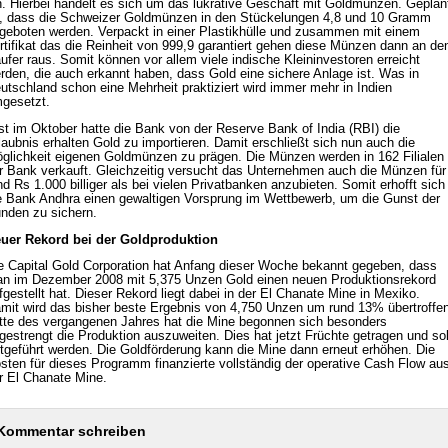
n. Hierbei handelt es sich um das lukrative Geschäft mit Goldmünzen. Geplan
t, dass die Schweizer Goldmünzen in den Stückelungen 4,8 und 10 Gramm
geboten werden. Verpackt in einer Plastikhülle und zusammen mit einem
rtifikat das die Reinheit von 999,9 garantiert gehen diese Münzen dann an de
ufer raus. Somit können vor allem viele indische Kleininvestoren erreicht
rden, die auch erkannt haben, dass Gold eine sichere Anlage ist. Was in
utschland schon eine Mehrheit praktiziert wird immer mehr in Indien
gesetzt.
st im Oktober hatte die Bank von der Reserve Bank of India (RBI) die
laubnis erhalten Gold zu importieren. Damit erschließt sich nun auch die
glichkeit eigenen Goldmünzen zu prägen. Die Münzen werden in 162 Filialen
r Bank verkauft. Gleichzeitig versucht das Unternehmen auch die Münzen für
nd Rs 1.000 billiger als bei vielen Privatbanken anzubieten. Somit erhofft sich
e Bank Andhra einen gewaltigen Vorsprung im Wettbewerb, um die Gunst der
nden zu sichern.
uer Rekord bei der Goldproduktion
e Capital Gold Corporation hat Anfang dieser Woche bekannt gegeben, dass
n im Dezember 2008 mit 5,375 Unzen Gold einen neuen Produktionsrekord
fgestellt hat. Dieser Rekord liegt dabei in der El Chanate Mine in Mexiko.
mit wird das bisher beste Ergebnis von 4,750 Unzen um rund 13% übertroffen
tte des vergangenen Jahres hat die Mine begonnen sich besonders
gestrengt die Produktion auszuweiten. Dies hat jetzt Früchte getragen und sol
rtgeführt werden. Die Goldförderung kann die Mine dann erneut erhöhen. Die
sten für dieses Programm finanzierte vollständig der operative Cash Flow au
r El Chanate Mine.
Kommentar schreiben