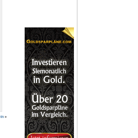
ein
»