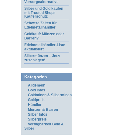
Vorsorgealternative
Silber und Gold kaufen
mit Trusted Shops
Käuferschutz
Schwere Zeiten für
Edelmetallhändler
Goldkauf: Münzen oder
Barren?
Edelmetallhändler-Liste
aktualisiert
Silbermünzen – Jetzt
zuschlagen!
Kategorien
Allgemein
Gold Infos
Goldminen & Silberminen
Goldpreis
Händler
Münzen & Barren
Silber Infos
Silberpreis
Verfügbarkeit Gold &
Silber