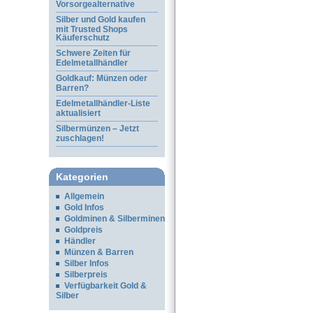
Vorsorgealternative
Silber und Gold kaufen
mit Trusted Shops
Käuferschutz
Schwere Zeiten für
Edelmetallhändler
Goldkauf: Münzen oder
Barren?
Edelmetallhändler-Liste
aktualisiert
Silbermünzen – Jetzt
zuschlagen!
Kategorien
Allgemein
Gold Infos
Goldminen & Silberminen
Goldpreis
Händler
Münzen & Barren
Silber Infos
Silberpreis
Verfügbarkeit Gold &
Silber