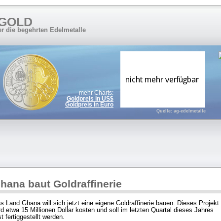
 GOLD
er die begehrten Edelmetalle
mehr Charts:
Goldpreis in US$
Goldpreis in Euro
Quelle: ag-edelmetalle
hana baut Goldraffinerie
s Land Ghana will sich jetzt eine eigene Goldraffinerie bauen. Dieses Projekt
rd etwa 15 Millionen Dollar kosten und soll im letzten Quartal dieses Jahres
st fertiggestellt werden.