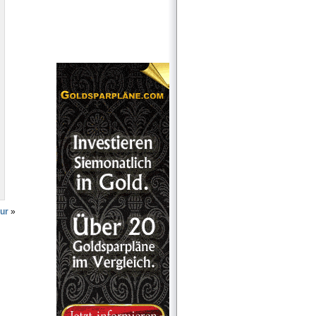
tur
»