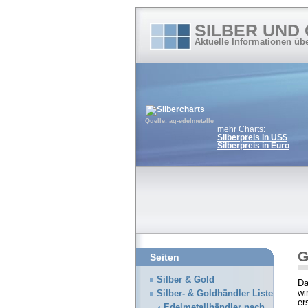
SILBER UND
Aktuelle Informationen üb
Quelle: ag-edelmetalle
mehr Charts:
Silberpreis in US$
Silberpreis in Euro
G
Seiten
Silber & Gold
Da
wi
Silber- & Goldhändler Liste
er
Edelmetallhändler nach