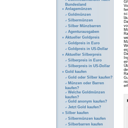
Gh
Bundesland
Vo
Anlagemünzen
fe
sc
Goldmünzen
lä
Silbermünzen
Da
vo
Silber Münzbarren
Mö
Agenturausgaben
Ra
Aktueller Goldpreis
we
Mä
Goldpreis in Euro
We
Goldpreis in US-Dollar
ei
Da
Aktueller Silberpreis
In
Silberpreis in Euro
ei
Üb
Silberpreis in US-Dollar
de
Gold kaufen
Ra
Gold oder Silber kaufen?
Gu
ni
Münzen oder Barren
er
kaufen?
Welche Goldmünzen
kaufen?
Gold anonym kaufen?
Jetzt Gold kaufen?
Silber kaufen
Silbermünzen kaufen
Silberbarren kaufen