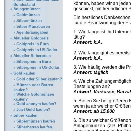
können, haben wir an jeden
Bundesland
geschickt, mit freundlicher
Anlagemünzen
Goldmünzen
Ein herzliches Dankeschö
Silbermünzen
für die Beantwortung der Fr
Silber Münzbarren
1. Wie lange ist Ihr Untern
Agenturausgaben
tätig?
Aktueller Goldpreis
Antwort: k.A.
Goldpreis in Euro
Goldpreis in US-Dollar
2. Wie lange gibt es bereit
Aktueller Silberpreis
Antwort:
k.A.
Silberpreis in Euro
3. Wie häufig werden die Pr
Silberpreis in US-Dollar
Antwort: täglich
Gold kaufen
Gold oder Silber kaufen?
4. Welche Zahlungsmöglichk
Münzen oder Barren
Bestellungen an?
kaufen?
Antwort:
Vorkasse, Barza
Welche Goldmünzen
kaufen?
5. Bieten Sie bei größeren
Gold anonym kaufen?
wenn ja ab welcher Größe
Jetzt Gold kaufen?
Antwort: ab 15.000
Silber kaufen
6. Bis zu welcher Größeno
Silbermünzen kaufen
Anlagemünzen (z.B. Philhar
Silberbarren kaufen
oder auch Barren in der Rege