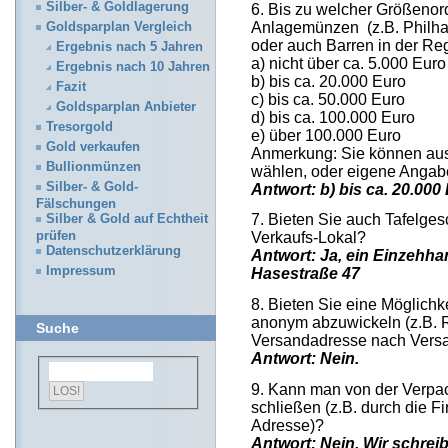
Silber- & Goldlagerung
6. Bis zu welcher Größeno
Anlagemünzen (z.B. Philhar
Goldsparplan Vergleich
oder auch Barren in der Rege
Ergebnis nach 5 Jahren
a) nicht über ca. 5.000 Euro
Ergebnis nach 10 Jahren
b) bis ca. 20.000 Euro
Fazit
c) bis ca. 50.000 Euro
Goldsparplan Anbieter
d) bis ca. 100.000 Euro
Tresorgold
e) über 100.000 Euro
Gold verkaufen
Anmerkung: Sie können au
Bullionmünzen
wählen, oder eigene Anga
Silber- & Gold-
Antwort: b) bis ca. 20.000
Fälschungen
7. Bieten Sie auch Tafelges
Silber & Gold auf Echtheit
prüfen
Verkaufs-Lokal?
Datenschutzerklärung
Antwort: Ja, ein Einzehh
Impressum
Hasestraße 47
8. Bieten Sie eine Möglichk
anonym abzuwickeln (z.B.
Suche
Versandadresse nach Vers
Antwort: Nein.
9. Kann man von der Verpac
schließen (z.B. durch die 
Adresse)?
Antwort: Nein. Wir schrei