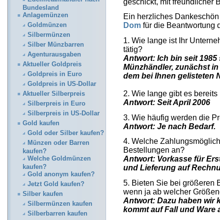
geschickt, mit freundlicher
Bundesland
Anlagemünzen
Ein herzliches Dankeschö
Dom
für die Beantwortung 
Goldmünzen
Silbermünzen
1. Wie lange ist Ihr Untern
Silber Münzbarren
tätig?
Agenturausgaben
Antwort: Ich bin seit 198
Aktueller Goldpreis
Münzhändler, zunächst in
Goldpreis in Euro
dem bei Ihnen gelisteten
Goldpreis in US-Dollar
2. Wie lange gibt es bereit
Aktueller Silberpreis
Antwort: Seit April 2006
Silberpreis in Euro
Silberpreis in US-Dollar
3. Wie häufig werden die Pr
Gold kaufen
Antwort: Je nach Bedarf.
Gold oder Silber kaufen?
4. Welche Zahlungsmöglichk
Münzen oder Barren
Bestellungen an?
kaufen?
Antwort:
Vorkasse für Er
Welche Goldmünzen
kaufen?
und Lieferung auf Rechn
Gold anonym kaufen?
5. Bieten Sie bei größeren
Jetzt Gold kaufen?
wenn ja ab welcher Größe
Silber kaufen
Antwort: Dazu haben wir 
Silbermünzen kaufen
kommt auf Fall und Ware 
Silberbarren kaufen