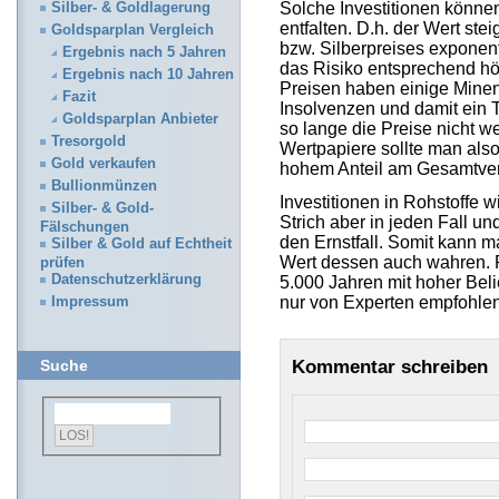
Solche Investitionen könne
Silber- & Goldlagerung
entfalten. D.h. der Wert ste
Goldsparplan Vergleich
bzw. Silberpreises exponent
Ergebnis nach 5 Jahren
das Risiko entsprechend höh
Ergebnis nach 10 Jahren
Preisen haben einige Mine
Fazit
Insolvenzen und damit ein To
Goldsparplan Anbieter
so lange die Preise nicht we
Tresorgold
Wertpapiere sollte man also
Gold verkaufen
hohem Anteil am Gesamtver
Bullionmünzen
Investitionen in Rohstoffe 
Silber- & Gold-
Strich aber in jeden Fall un
Fälschungen
den Ernstfall. Somit kann 
Silber & Gold auf Echtheit
Wert dessen auch wahren. R
prüfen
Datenschutzerklärung
5.000 Jahren mit hoher Beli
nur von Experten empfohlen
Impressum
Kommentar schreiben
Suche