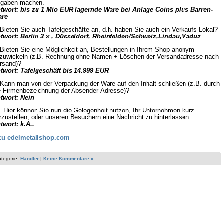
gaben machen.
twort: bis zu 1 Mio EUR lagernde Ware bei Anlage Coins plus Barren-
are
 Bieten Sie auch Tafelgeschäfte an, d.h. haben Sie auch ein Verkaufs-Lokal?
twort: Berlin 3 x , Düsseldorf, Rheinfelden/Schweiz,Lindau,Vaduz
 Bieten Sie eine Möglichkeit an, Bestellungen in Ihrem Shop anonym
zuwickeln (z.B. Rechnung ohne Namen + Löschen der Versandadresse nach
rsand)?
twort: Tafelgeschäft bis 14.999 EUR
 Kann man von der Verpackung der Ware auf den Inhalt schließen (z.B. durch
e Firmenbezeichnung der Absender-Adresse)?
twort: Nein
. Hier können Sie nun die Gelegenheit nutzen, Ihr Unternehmen kurz
rzustellen, oder unseren Besuchern eine Nachricht zu hinterlassen:
twort: k.A..
zu edelmetallshop.com
ategorie:
Händler
|
Keine Kommentare »