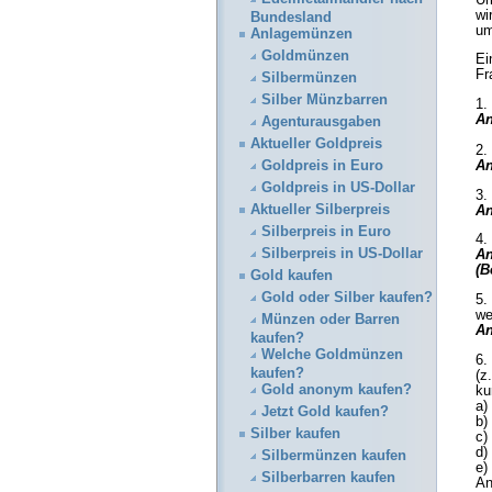
wi
Bundesland
um
Anlagemünzen
Goldmünzen
Ei
Fr
Silbermünzen
Silber Münzbarren
1.
An
Agenturausgaben
Aktueller Goldpreis
2.
Goldpreis in Euro
An
Goldpreis in US-Dollar
3.
Aktueller Silberpreis
An
Silberpreis in Euro
4.
Silberpreis in US-Dollar
An
(B
Gold kaufen
Gold oder Silber kaufen?
5.
we
Münzen oder Barren
An
kaufen?
Welche Goldmünzen
6.
kaufen?
(z
Gold anonym kaufen?
ku
a)
Jetzt Gold kaufen?
b)
Silber kaufen
c)
d)
Silbermünzen kaufen
e)
Silberbarren kaufen
An