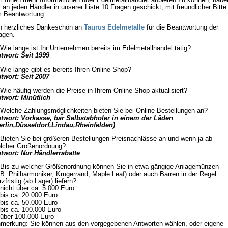
r an jeden Händler in unserer Liste 10 Fragen geschickt, mit freundlicher Bitte
 Beantwortung.
n herzliches Dankeschön an
Taurus Edelmetalle
für die Beantwortung der
agen.
 Wie lange ist Ihr Unternehmen bereits im Edelmetallhandel tätig?
twort: Seit 1999
 Wie lange gibt es bereits Ihren Online Shop?
twort: Seit 2007
 Wie häufig werden die Preise in Ihrem Online Shop aktualisiert?
twort: Minütlich
 Welche Zahlungsmöglichkeiten bieten Sie bei Online-Bestellungen an?
twort:
Vorkasse, bar Selbstabholer in einem der Läden
erlin,Düsseldorf,Lindau,Rheinfelden)
 Bieten Sie bei größeren Bestellungen Preisnachlässe an und wenn ja ab
lcher Größenordnung?
twort: Nur Händlerrabatte
 Bis zu welcher Größenordnung können Sie in etwa gängige Anlagemünzen
.B. Philharmoniker, Krugerrand, Maple Leaf) oder auch Barren in der Regel
rzfristig (ab Lager) liefern?
 nicht über ca. 5.000 Euro
 bis ca. 20.000 Euro
 bis ca. 50.000 Euro
 bis ca. 100.000 Euro
 über 100.000 Euro
merkung: Sie können aus den vorgegebenen Antworten wählen, oder eigene