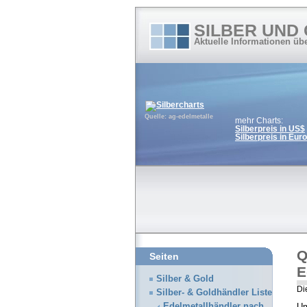
SILBER UND
Aktuelle Informationen üb
Quelle: ag-edelmetalle
mehr Charts:
Silberpreis in US$
Silberpreis in Euro
Q
Seiten
E
Silber & Gold
Di
Silber- & Goldhändler Liste
Edelmetallhändler nach
Um