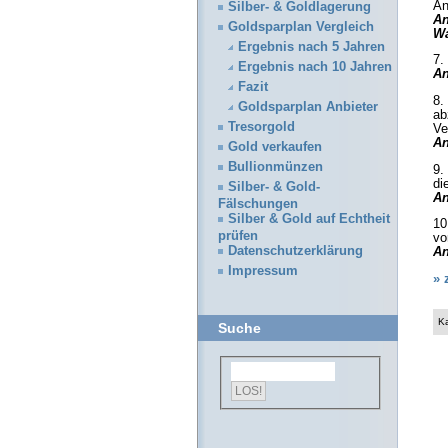
An
Silber- & Goldlagerung
An
Goldsparplan Vergleich
W
Ergebnis nach 5 Jahren
7.
Ergebnis nach 10 Jahren
An
Fazit
8.
Goldsparplan Anbieter
ab
Tresorgold
Ve
An
Gold verkaufen
Bullionmünzen
9.
di
Silber- & Gold-
An
Fälschungen
Silber & Gold auf Echtheit
10
prüfen
vo
Datenschutzerklärung
An
Impressum
» 
K
Suche