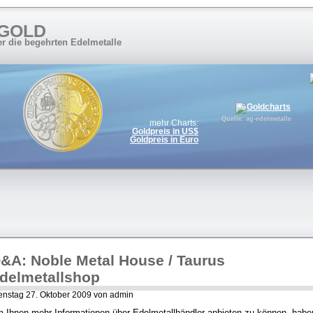
 GOLD
er die begehrten Edelmetalle
Quelle: ag-edelmetalle
mehr Charts:
Goldpreis in US$
Goldpreis in Euro
&A: Noble Metal House / Taurus
delmetallshop
enstag 27. Oktober 2009 von admin
 Ihnen mehr Informationen über Edelmetallhändler anbieten zu können, habe