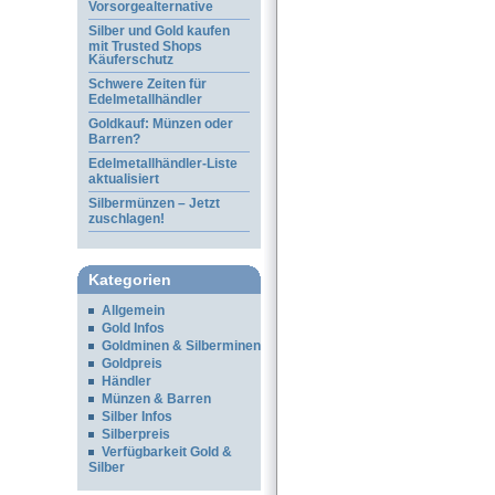
Vorsorgealternative
Silber und Gold kaufen
mit Trusted Shops
Käuferschutz
Schwere Zeiten für
Edelmetallhändler
Goldkauf: Münzen oder
Barren?
Edelmetallhändler-Liste
aktualisiert
Silbermünzen – Jetzt
zuschlagen!
Kategorien
Allgemein
Gold Infos
Goldminen & Silberminen
Goldpreis
Händler
Münzen & Barren
Silber Infos
Silberpreis
Verfügbarkeit Gold &
Silber