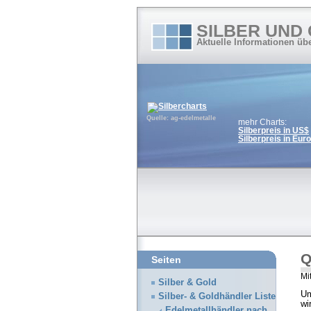
SILBER UND
Aktuelle Informationen üb
Quelle: ag-edelmetalle
mehr Charts:
Silberpreis in US$
Silberpreis in Euro
Q
Seiten
Mi
Silber & Gold
Um
Silber- & Goldhändler Liste
wi
Edelmetallhändler nach