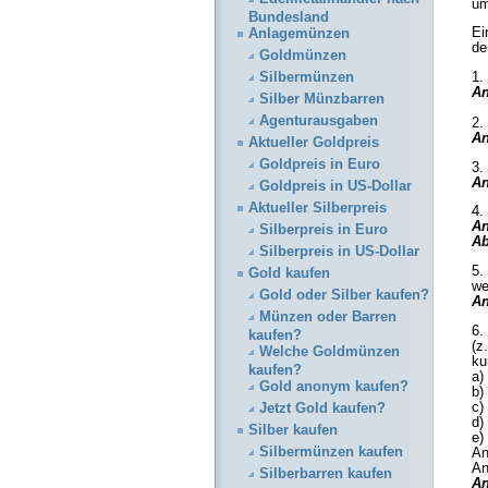
um
Bundesland
Ei
Anlagemünzen
de
Goldmünzen
Silbermünzen
1.
An
Silber Münzbarren
Agenturausgaben
2.
An
Aktueller Goldpreis
Goldpreis in Euro
3.
An
Goldpreis in US-Dollar
Aktueller Silberpreis
4.
An
Silberpreis in Euro
Ab
Silberpreis in US-Dollar
5.
Gold kaufen
we
Gold oder Silber kaufen?
An
Münzen oder Barren
6.
kaufen?
(z
Welche Goldmünzen
ku
kaufen?
a)
Gold anonym kaufen?
b)
c)
Jetzt Gold kaufen?
d)
Silber kaufen
e)
Silbermünzen kaufen
An
An
Silberbarren kaufen
An