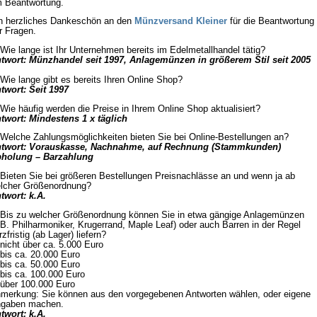
 Beantwortung.
n herzliches Dankeschön an den
Münzversand Kleiner
für die Beantwortung
r Fragen.
 Wie lange ist Ihr Unternehmen bereits im Edelmetallhandel tätig?
twort: Münzhandel seit 1997, Anlagemünzen in größerem Stil seit 2005
 Wie lange gibt es bereits Ihren Online Shop?
twort: Seit 1997
 Wie häufig werden die Preise in Ihrem Online Shop aktualisiert?
twort: Mindestens 1 x täglich
 Welche Zahlungsmöglichkeiten bieten Sie bei Online-Bestellungen an?
twort: Vorauskasse, Nachnahme, auf Rechnung (Stammkunden)
holung – Barzahlung
 Bieten Sie bei größeren Bestellungen Preisnachlässe an und wenn ja ab
lcher Größenordnung?
twort: k.A.
 Bis zu welcher Größenordnung können Sie in etwa gängige Anlagemünzen
.B. Philharmoniker, Krugerrand, Maple Leaf) oder auch Barren in der Regel
rzfristig (ab Lager) liefern?
 nicht über ca. 5.000 Euro
 bis ca. 20.000 Euro
 bis ca. 50.000 Euro
 bis ca. 100.000 Euro
 über 100.000 Euro
merkung: Sie können aus den vorgegebenen Antworten wählen, oder eigene
gaben machen.
twort: k.A.