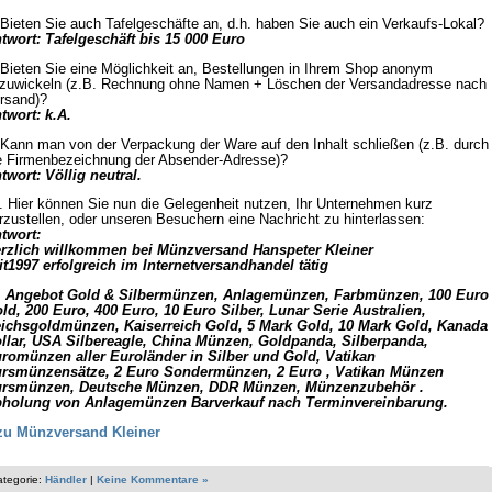
 Bieten Sie auch Tafelgeschäfte an, d.h. haben Sie auch ein Verkaufs-Lokal?
twort: Tafelgeschäft bis 15 000 Euro
 Bieten Sie eine Möglichkeit an, Bestellungen in Ihrem Shop anonym
zuwickeln (z.B. Rechnung ohne Namen + Löschen der Versandadresse nach
rsand)?
twort: k.A.
 Kann man von der Verpackung der Ware auf den Inhalt schließen (z.B. durch
e Firmenbezeichnung der Absender-Adresse)?
twort: Völlig neutral.
. Hier können Sie nun die Gelegenheit nutzen, Ihr Unternehmen kurz
rzustellen, oder unseren Besuchern eine Nachricht zu hinterlassen:
twort:
rzlich willkommen bei Münzversand Hanspeter Kleiner
it1997 erfolgreich im Internetversandhandel tätig
 Angebot Gold & Silbermünzen, Anlagemünzen, Farbmünzen, 100 Euro
ld, 200 Euro, 400 Euro, 10 Euro Silber, Lunar Serie Australien,
ichsgoldmünzen, Kaiserreich Gold, 5 Mark Gold, 10 Mark Gold, Kanada
llar, USA Silbereagle, China Münzen, Goldpanda, Silberpanda,
romünzen aller Euroländer in Silber und Gold, Vatikan
rsmünzensätze, 2 Euro Sondermünzen, 2 Euro , Vatikan Münzen
rsmünzen, Deutsche Münzen, DDR Münzen, Münzenzubehör .
holung von Anlagemünzen Barverkauf nach Terminvereinbarung.
zu Münzversand Kleiner
ategorie:
Händler
|
Keine Kommentare »