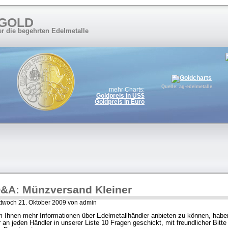
 GOLD
er die begehrten Edelmetalle
Quelle: ag-edelmetalle
mehr Charts:
Goldpreis in US$
Goldpreis in Euro
&A: Münzversand Kleiner
ttwoch 21. Oktober 2009 von admin
 Ihnen mehr Informationen über Edelmetallhändler anbieten zu können, habe
r an jeden Händler in unserer Liste 10 Fragen geschickt, mit freundlicher Bitte