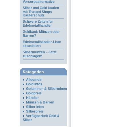
Vorsorgealternative
Silber und Gold kaufen
mit Trusted Shops
Käuferschutz
Schwere Zeiten für
Edelmetallhändler
Goldkauf: Münzen oder
Barren?
Edelmetallhändler-Liste
aktualisiert
Silbermünzen – Jetzt
zuschlagen!
Kategorien
Allgemein
Gold Infos
Goldminen & Silberminen
Goldpreis
Händler
Münzen & Barren
Silber Infos
Silberpreis
Verfügbarkeit Gold &
Silber