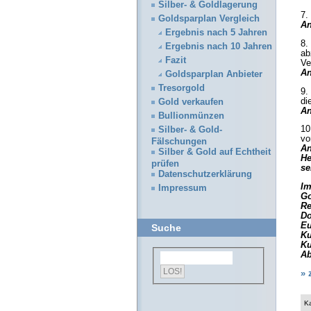
Silber- & Goldlagerung
7.
Goldsparplan Vergleich
An
Ergebnis nach 5 Jahren
8.
Ergebnis nach 10 Jahren
ab
Fazit
Ve
An
Goldsparplan Anbieter
Tresorgold
9.
di
Gold verkaufen
An
Bullionmünzen
10
Silber- & Gold-
vo
Fälschungen
An
Silber & Gold auf Echtheit
He
prüfen
se
Datenschutzerklärung
Im
Impressum
Go
Re
Do
Eu
Suche
Ku
Ku
Ab
» 
K