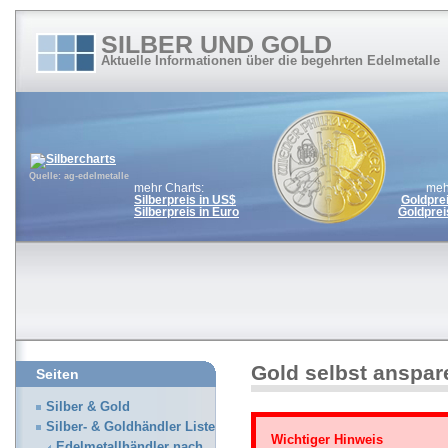
SILBER UND GOLD
Aktuelle Informationen über die begehrten Edelmetalle
Quelle: ag-edelmetalle
mehr Charts:
meh
Silberpreis in US$
Goldpre
Silberpreis in Euro
Goldprei
Gold selbst anspar
Seiten
Silber & Gold
Silber- & Goldhändler Liste
Wichtiger Hinweis
Edelmetallhändler nach