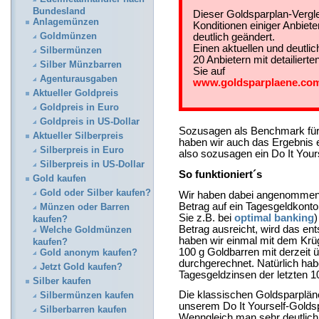
Bundesland
Dieser Goldsparplan-Verglei
Anlagemünzen
Konditionen einiger Anbiete
deutlich geändert.
Goldmünzen
Einen aktuellen und deutli
Silbermünzen
20 Anbietern mit detailier
Silber Münzbarren
Sie auf
Agenturausgaben
www.goldsparplaene.co
Aktueller Goldpreis
Goldpreis in Euro
Goldpreis in US-Dollar
Sozusagen als Benchmark für
Aktueller Silberpreis
haben wir auch das Ergebnis
Silberpreis in Euro
also sozusagen ein Do It Your
Silberpreis in US-Dollar
So funktioniert´s
Gold kaufen
Gold oder Silber kaufen?
Wir haben dabei angenommen,
Betrag auf ein Tagesgeldkonto 
Münzen oder Barren
Sie z.B. bei
optimal banking
)
kaufen?
Betrag ausreicht, wird das e
Welche Goldmünzen
haben wir einmal mit dem Krü
kaufen?
100 g Goldbarren mit derzeit 
Gold anonym kaufen?
durchgerechnet. Natürlich hab
Jetzt Gold kaufen?
Tagesgeldzinsen der letzten 10
Silber kaufen
Die klassischen Goldsparpläne
Silbermünzen kaufen
unserem Do It Yourself-Golds
Silberbarren kaufen
Wenngleich man sehr deutlich